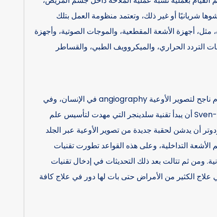
 القيام بعملية تشبه عملية الملاحة داخل جسم المريض،
وها شريانيًا أو غير ذلك، وتعتمد منظومة العمل بتلك
مثل، أجهزة الأشعة المقطعية، والموجات الصوتية، وأجهزة
ات التردد الحراري، والميكروويف الطبي، والقساطر
(نشأة الاشعة التداخلية) في 1923 بدأ أول استخدام ناجح لتصوير الأوعية angiography في الإنسان، وفي
1953 استطاع الطبيب السويدي Sven-Ivar Seldinger أن يبدأ تقنية سلدينجر التي مهدت لتأسيس علم
م 1964 استطاع تشارليزدوتر أن يدشن لحقبة جديدة من تصوير الأوعية عبر الجلد
الأشعة التداخلية، وعلى هذه القواعد تطورت تقنيات
ية. ومن ثم تتالت بعد ذلك التحديثات في إدخال تقنيات
في علاج الكثير من الأمراض حتى بات لها دور في علاج كافة