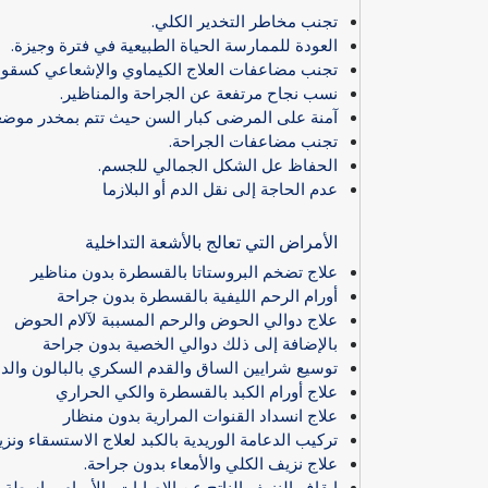
تجنب مخاطر التخدير الكلي.
العودة للممارسة الحياة الطبيعية في فترة وجيزة.
تجنب مضاعفات العلاج الكيماوي والإشعاعي كسقوط
نسب نجاح مرتفعة عن الجراحة والمناظير.
آمنة على المرضى كبار السن حيث تتم بمخدر موضع
تجنب مضاعفات الجراحة.
الحفاظ عل الشكل الجمالي للجسم.
عدم الحاجة إلى نقل الدم أو البلازما
الأمراض التي تعالج بالأشعة التداخلية
علاج تضخم البروستاتا بالقسطرة بدون مناظير
أورام الرحم الليفية بالقسطرة بدون جراحة
علاج دوالي الحوض والرحم المسببة لآلام الحوض
بالإضافة إلى ذلك دوالي الخصية بدون جراحة
توسيع شرايين الساق والقدم السكري بالبالون والد
علاج أورام الكبد بالقسطرة والكي الحراري
علاج انسداد القنوات المرارية بدون منظار
تركيب الدعامة الوريدية بالكبد لعلاج الاستسقاء ون
علاج نزيف الكلي والأمعاء بدون جراحة.
إيقاف النزيف الناتج عن الإصابات والأورام بواسطة