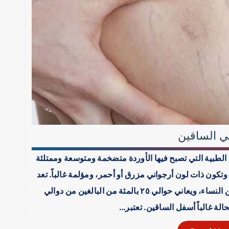
ي الساقين
Varicose veins”هي الحالة الطبية التي تصبح فيها الأوردة متضخمة ومتوسعة وممتلئة
تكون ذات لون أرجواني مزرق أو أحمر، ومؤلمة غالباً. تعد
هذه الحالة من الحالات الشائعة جداً وخاصة بين النساء، ويعاني حوالي ٢٥ بالمئة من البالغين من دوالي
الة غالباً أسفل الساقين. تعتبر…