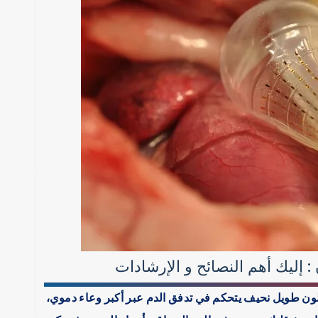
: إليك أهم النصائح و الإرشادات
الون، أو IABP، عبارة عن بالون طويل نحيف يتحكم في تدفق الدم عبر أكبر وعاء دموي،